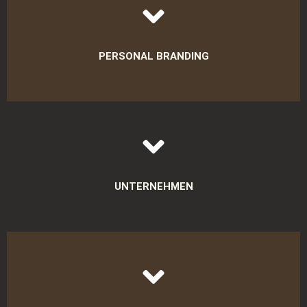
PERSONAL BRANDING
Die Bilder erzählen deine Geschichte, zeigen deine Expertise
und deine Persönlichkeit, sodass du deine Zielgruppe
erreichst – ob für Social Media, Website oder
UNTERNEHMEN
Marketingmaterialien.
Mit modernen, ansprechenden Bildern stärkt dein
Unternehmen seine Online-Präsenz, verbesserst sein Image