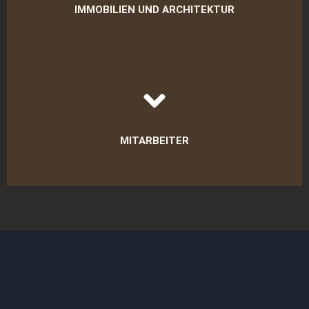
und zieht talentierte Mitarbeiter an.
IMMOBILIEN UND ARCHITEKTUR
Für Makler, Architekten oder Interior Designer ist die perfekte
Präsentation von Räumen entscheidend. Mit unserer
Expertise bringen wir Details und Raumwirkungen optimal zur
MITARBEITER
Geltung.
Mit natürlichen und sympathischen Mitarbeiterfotos bringst
du die Persönlichkeit deines Teams zum Vorschein und baust
direkt Vertrauen auf.