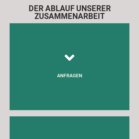
DER ABLAUF UNSERER
ZUSAMMENARBEIT
deinen Arbeitsalltag passt.
zu hören und einen passenden Termin zu finden, der in
Businessshooting anzufragen. Wir freuen uns, von dir
ANFRAGEN
Schreib uns einfach eine Nachricht, um dein
Konzept.