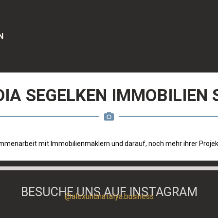
N
IA SEGELKEN IMMOBILIEN
mmenarbeit mit Immobilienmaklern und darauf, noch mehr ihrer Projek
BESUCHE UNS AUF INSTAGRAM
@alexundnatalya.business